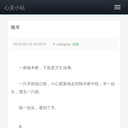
心灵小站
T
o
g
狼羊
g
l
e
2013-02-15 16:45:31
0
category:
动物
n
a
v
i
一座独木桥，下面是万丈深渊。
g
a
一只羊胆战心惊，小心翼翼地走到独木桥中段，羊一抬
t
i
头，遇见一只狼。
o
n
狼一抬头，看到了羊。
A