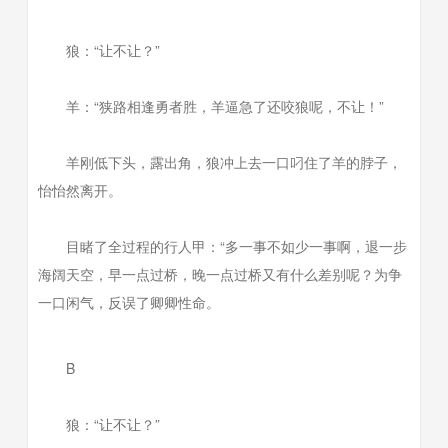
狼：“让不让？”
羊：“狭路相逢勇者胜，羊逼急了还咬狼呢，不让！”
羊刚低下头，露出角，狼冲上去一口叼住了羊的脖子，
怡怡然离开。
目睹了全过程的行人甲：“多一事不如少一事啊，退一步
海阔天空，早一点过桥，晚一点过桥又有什么差别呢？为争
一口闲气，反误了卿卿性命。
B
狼：“让不让？”