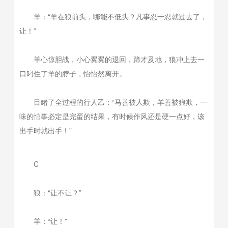
羊：“羊在狼前头，哪能不低头？凡事忍一忍就过去了，
让！”
羊心惊胆战，小心翼翼的退回，蹄才及地，狼冲上去一
口叼住了羊的脖子，怡怡然离开。
目睹了全过程的行人乙：“马善被人欺，羊善被狼欺，一
味的怕事必定是完蛋的结果，有时候作风还是硬一点好，该
出手时就出手！”
C
狼：“让不让？”
羊：“让！”