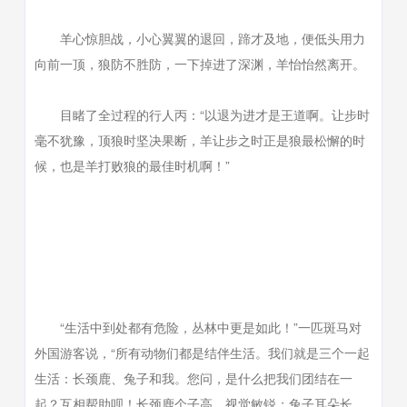
羊心惊胆战，小心翼翼的退回，蹄才及地，便低头用力
向前一顶，狼防不胜防，一下掉进了深渊，羊怡怡然离开。
目睹了全过程的行人丙：“以退为进才是王道啊。让步时
毫不犹豫，顶狼时坚决果断，羊让步之时正是狼最松懈的时
候，也是羊打败狼的最佳时机啊！”
“生活中到处都有危险，丛林中更是如此！”一匹斑马对
外国游客说，“所有动物们都是结伴生活。我们就是三个一起
生活：长颈鹿、兔子和我。您问，是什么把我们团结在一
起？互相帮助呗！长颈鹿个子高，视觉敏锐；兔子耳朵长，