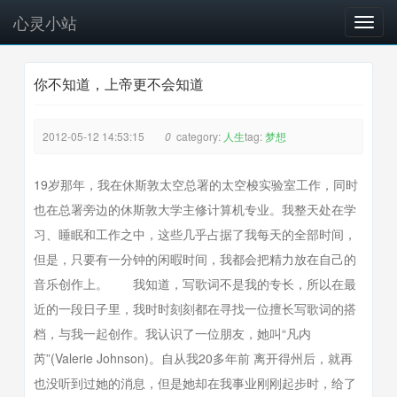
心灵小站
T
o
g
你不知道，上帝更不会知道
g
l
e
2012-05-12 14:53:15
0
category:
人生
tag:
梦想
n
a
v
19岁那年，我在休斯敦太空总署的太空梭实验室工作，同时
i
也在总署旁边的休斯敦大学主修计算机专业。我整天处在学
g
习、睡眠和工作之中，这些几乎占据了我每天的全部时间，
a
但是，只要有一分钟的闲暇时间，我都会把精力放在自己的
t
i
音乐创作上。 我知道，写歌词不是我的专长，所以在最
o
近的一段日子里，我时时刻刻都在寻找一位擅长写歌词的搭
n
档，与我一起创作。我认识了一位朋友，她叫“凡内
芮”(Valerie Johnson)。自从我20多年前 离开得州后，就再
也没听到过她的消息，但是她却在我事业刚刚起步时，给了