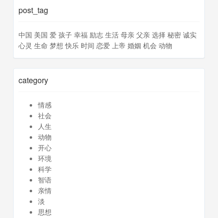
post_tag
中国
美国
爱
孩子
幸福
励志
生活
母亲
父亲
选择
秘密
诚实
心灵
生命
梦想
快乐
时间
恋爱
上帝
婚姻
机会
动物
category
情感
社会
人生
动物
开心
环境
科学
智语
亲情
淡
思想